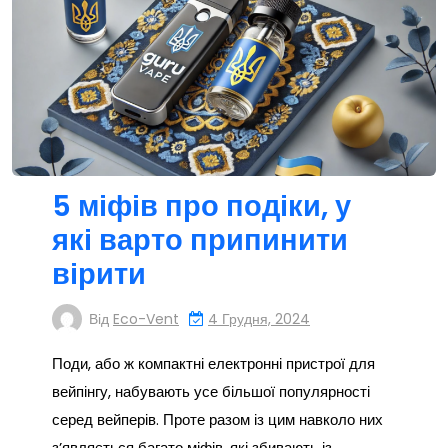
5 міфів про подіки, у
які варто припинити
вірити
Від
Eco-Vent
4 Грудня, 2024
Поди, або ж компактні електронні пристрої для
вейпінгу, набувають усе більшої популярності
серед вейперів. Проте разом із цим навколо них
з’являється багато міфів, які збивають із