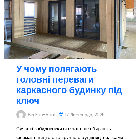
У чому полягають
головні переваги
каркасного будинку під
ключ
Від
Eco-Vent
17 Листопада, 2025
Сучасні забудовники все частіше обирають
формат швидкого та зручного будівництва, і саме