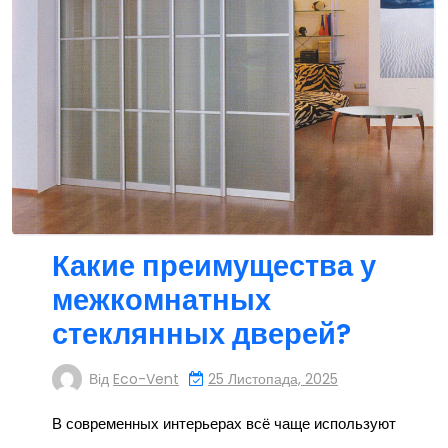
Какие преимущества у
межкомнатных
стеклянных дверей?
Від
Eco-Vent
25 Листопада, 2025
В современных интерьерах всё чаще используют