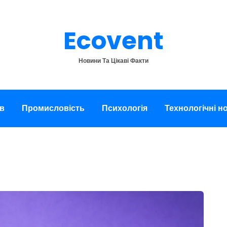
Ecovent
Новини Та Цікаві Факти
в
Промисловість
Психологія
Технологічні н