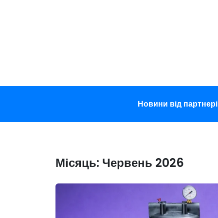
Перейти
до
вмісту
Новини від партнері
Місяць:
Червень 2026