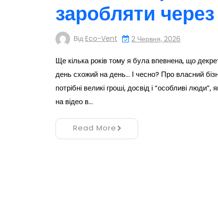
заробляти через
Від
Eco-Vent
2 Червня, 2026
Ще кілька років тому я була впевнена, що декре
день схожий на день… І чесно? Про власний бізн
потрібні великі гроші, досвід і “особливі люди”,
на відео в…
Read More