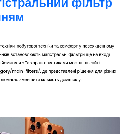
гістральний фільтр
нням
техніки, побутової техніки та комфорт у повсякденному
динків встановлюють магістральні фільтри ще на вході
найомитися з їх характеристиками можна на сайті
y/main-filters/, де представлені рішення для різних
опомагає зменшити кількість домішок у…