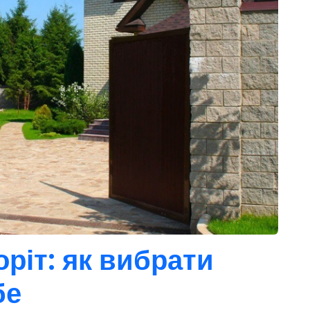
ріт: як вибрати
бе