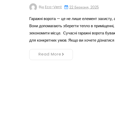
Від
Eco-Vent
22 Березня, 2025
Гаражні ворота — це не лише елемент захисту, 
Вони допомагають зберегти тепло в приміщенні, 
зекономити місце. Сучасні гаражні ворота буваю
для конкретних умов. Якщо ви хочете дізнатися
Read More