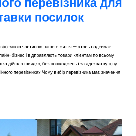
ного перевізника для
тавки посилок
евід’ємною частиною нашого життя — хтось надсилає
лайн-бізнес і відправляють товари клієнтам по всьому
лка дійшла швидко, без пошкоджень і за адекватну ціну.
дійного перевізника? Чому вибір перевізника має значення