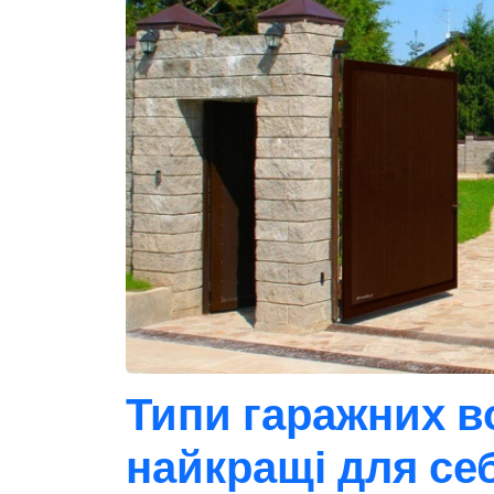
Типи гаражних во
найкращі для се