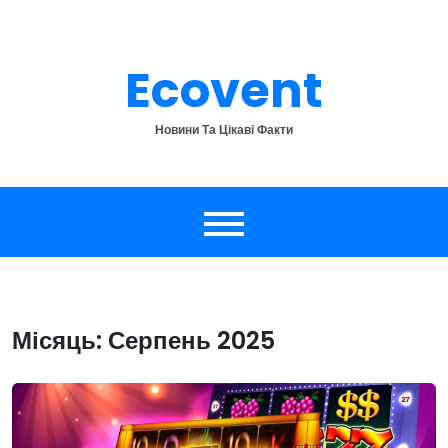
Перейти
до
вмісту
Ecovent
Новини Та Цікаві Факти
Місяць:
Серпень 2025