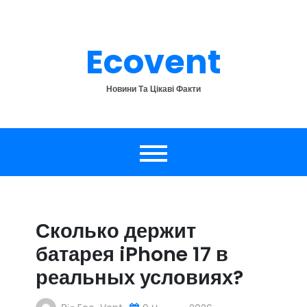
Перейти
до
вмісту
Ecovent
Новини Та Цікаві Факти
Сколько держит
батарея iPhone 17 в
реальных условиях?