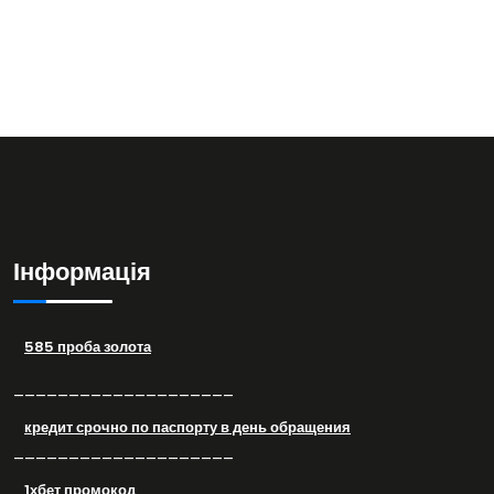
Інформація
585 проба золота
––––––––––––––––––––
кредит срочно по паспорту в день обращения
––––––––––––––––––––
1хбет промокод