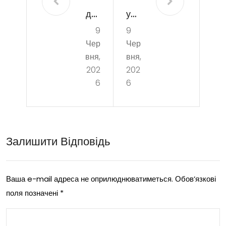
дек
у
9
9
рет
якіс
Чер
Чер
ста
ний
вня,
вня,
в
магі
202
202
6
6
ста
стр
рто
аль
м
ний
Залишити Відповідь
нов
філ
ого
ьтр
жит
є
Ваша e-mail адреса не оприлюднюватиметься.
Обов’язкові
поля позначені
*
тя:
вигі
істо
дни