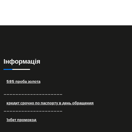
Інформація
585 проба золота
––––––––––––––––––––
кредит срочно по паспорту в день обращения
––––––––––––––––––––
1хбет промокод