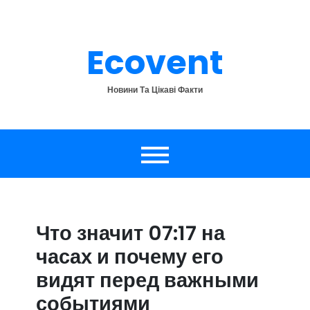
Перейти
до
вмісту
Ecovent
Новини Та Цікаві Факти
Что значит 07:17 на
часах и почему его
видят перед важными
событиями