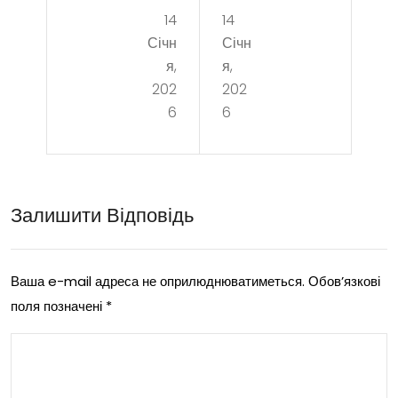
14
14
рат
ход
Січн
Січн
ь
ит
я,
я,
над
про
202
202
6
6
ежн
фес
ый
сио
маг
нал
Залишити Відповідь
ази
ьны
н
й
для
рем
Ваша e-mail адреса не оприлюднюватиметься.
Обов’язкові
поля позначені
*
пок
онт
упк
кон
и
диц