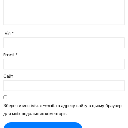
рес
урс
авт
Ім'я
*
омо
біл
Email
*
я?
Сайт
Зберегти моє ім'я, e-mail, та адресу сайту в цьому браузері
для моїх подальших коментарів.