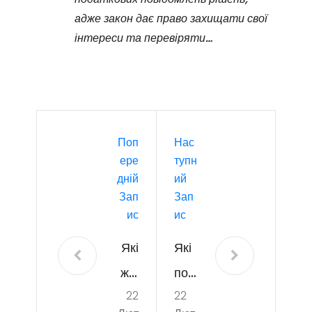
адже закон дає право захищати свої
інтереси та перевіряти…
Поп
Нас
Ере
Тупн
Дній
Ий
Зап
Зап
Ис
Ис
Які
Які
жін
пос
22
22
очі
луг