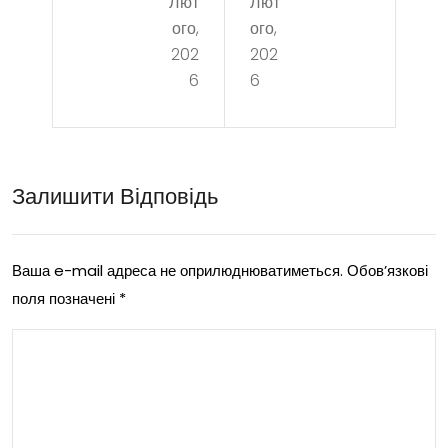
Лют
Лют
Ca
и
ого,
ого,
sio
авт
202
202
6
6
най
осе
кра
рвіс
ще
у
Залишити Відповідь
підх
доп
одя
ома
ть
гаю
Ваша e-mail адреса не оприлюднюватиметься.
Обов’язкові
поля позначені
*
для
ть
спо
про
рту
дов
?
жит
и