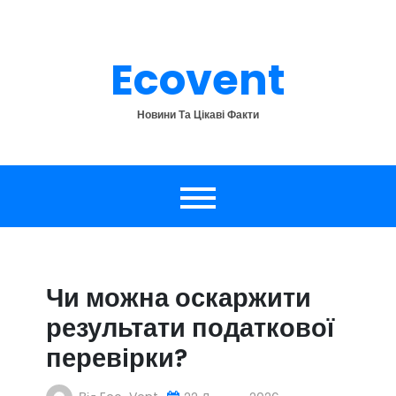
Перейти
до
вмісту
Ecovent
Новини Та Цікаві Факти
Чи можна оскаржити
результати податкової
перевірки?