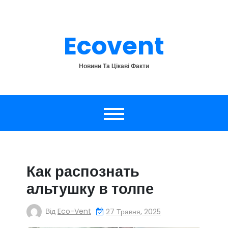
Перейти
до
вмісту
Ecovent
Новини Та Цікаві Факти
Как распознать
альтушку в толпе
Від
Eco-Vent
27 Травня, 2025