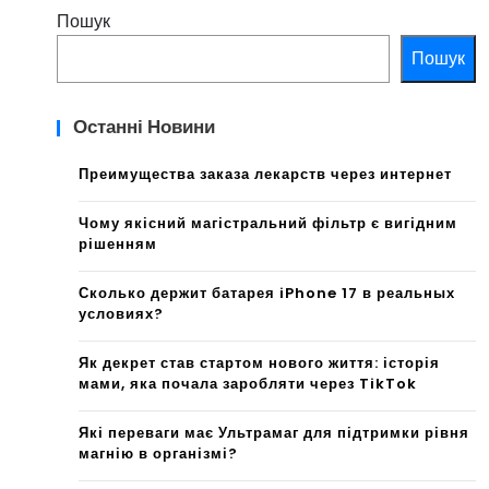
Пошук
Пошук
Останні Новини
Преимущества заказа лекарств через интернет
Чому якісний магістральний фільтр є вигідним
рішенням
Сколько держит батарея iPhone 17 в реальных
условиях?
Як декрет став стартом нового життя: історія
мами, яка почала заробляти через TikTok
Які переваги має Ультрамаг для підтримки рівня
магнію в організмі?