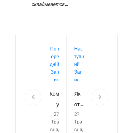
складывается…
Поп
Нас
Ере
Тупн
Дній
Ий
Зап
Зап
Ис
Ис
Ком
Як
у
отр
27
27
под
има
Тра
Тра
ход
ти
вня,
вня,