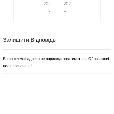
ят
без
202
202
5
5
вин
пла
иры
тні
:
спін
Залишити Відповідь
пок
и за
аза
реє
ния
стр
Ваша e-mail адреса не оприлюднюватиметься.
Обов’язкові
поля позначені
*
и
аці
про
ю
тив
опо
каз
ани