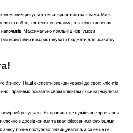
закономірним результатом співробітництва з нами. Ми є
ерстка сайтів, контекстна реклама, а також створення
і напрямків. Максимально лояльні цінові умови
нтам ефективно використовувати бюджети для розвитку
та!
го бізнесу. Наші експерти завжди уважні до своїх клієнтів
мінно і прагнемо показати своїм клієнтам якісний результат
кономірний результат. Як правило, це щомісячне зростання
 виключно з досвідченими та кваліфікованими фахівцями
бізнесу почне поступово підвищуватися, а саме це і є