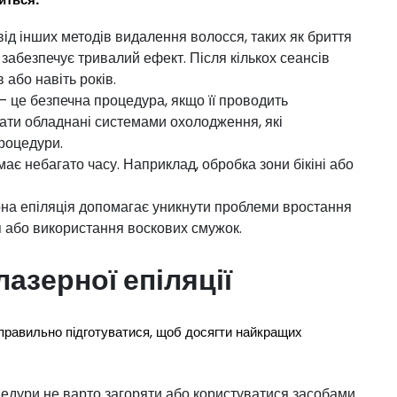
 від інших методів видалення волосся, таких як бриття
 забезпечує тривалий ефект. Після кількох сеансів
 або навіть років.
 – це безпечна процедура, якщо її проводить
рати обладнані системами охолодження, які
процедури.
ймає небагато часу. Наприклад, обробка зони бікіні або
рна епіляція допомагає уникнути проблеми вростання
ня або використання воскових смужок.
лазерної епіляції
правильно підготуватися, щоб досягти найкращих
оцедури не варто загоряти або користуватися засобами