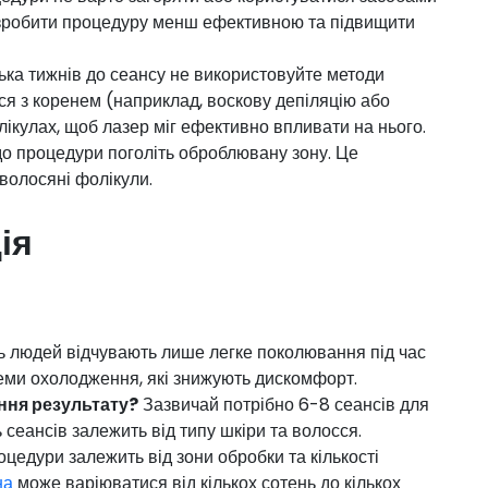
 зробити процедуру менш ефективною та підвищити
ілька тижнів до сеансу не використовуйте методи
ся з коренем (наприклад, воскову депіляцію або
лікулах, щоб лазер міг ефективно впливати на нього.
 до процедури поголіть оброблювану зону. Це
волосяні фолікули.
ія
ь людей відчувають лише легке поколювання під час
еми охолодження, які знижують дискомфорт.
ення результату?
Зазвичай потрібно 6-8 сеансів для
ь сеансів залежить від типу шкіри та волосся.
оцедури залежить від зони обробки та кількості
на
може варіюватися від кількох сотень до кількох