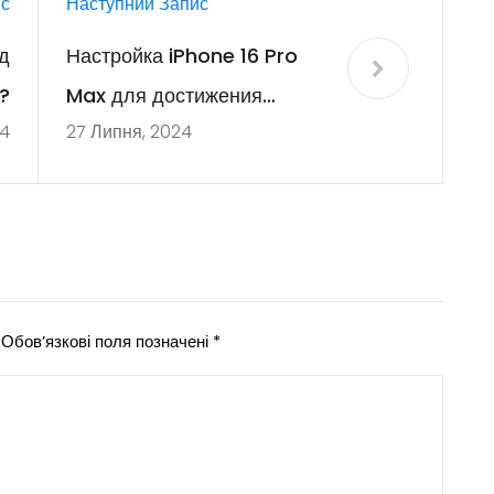
с
Наступний Запис
д
Настройка iPhone 16 Pro
?
Max для достижения
24
27 Липня, 2024
максимальной
производительности
Обов’язкові поля позначені
*