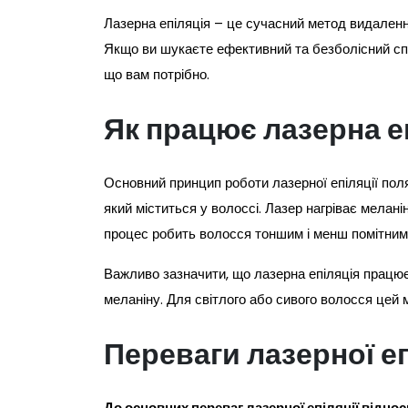
Лазерна епіляція – це сучасний метод видален
Якщо ви шукаєте ефективний та безболісний спо
що вам потрібно.
Як працює лазерна е
Основний принцип роботи лазерної епіляції поля
який міститься у волоссі. Лазер нагріває мелан
процес робить волосся тоншим і менш помітним, 
Важливо зазначити, що лазерна епіляція працює
меланіну. Для світлого або сивого волосся це
Переваги лазерної еп
До основних переваг лазерної епіляції віднос