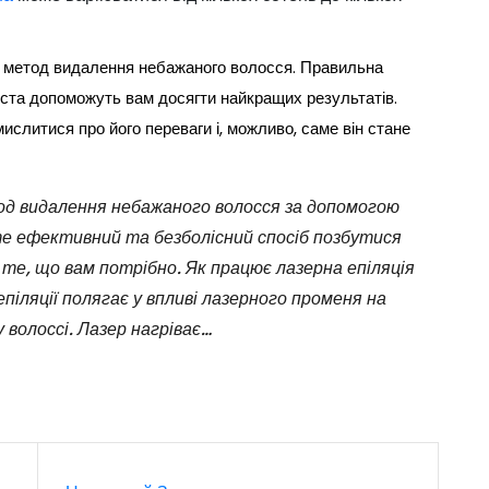
й метод видалення небажаного волосся. Правильна
іста допоможуть вам досягти найкращих результатів.
слитися про його переваги і, можливо, саме він стане
тод видалення небажаного волосся за допомогою
е ефективний та безболісний спосіб позбутися
 те, що вам потрібно. Як працює лазерна епіляція
піляції полягає у впливі лазерного променя на
 волоссі. Лазер нагріває…