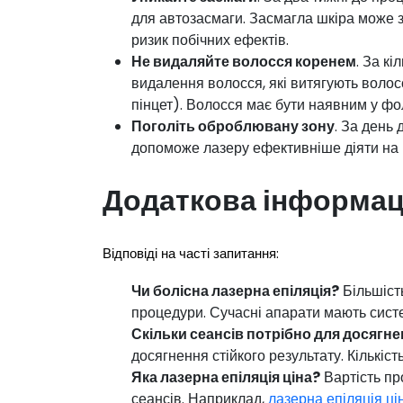
для автозасмаги. Засмагла шкіра може
ризик побічних ефектів.
Не видаляйте волосся коренем
. За к
видалення волосся, які витягують волос
пінцет). Волосся має бути наявним у фо
Поголіть оброблювану зону
. За день
допоможе лазеру ефективніше діяти на 
Додаткова інформац
Відповіді на часті запитання:
Чи болісна лазерна епіляція?
Більшіст
процедури. Сучасні апарати мають сист
Скільки сеансів потрібно для досягн
досягнення стійкого результату. Кількіст
Яка лазерна епіляція ціна?
Вартість пр
сеансів. Наприклад,
лазерна епіляція ці