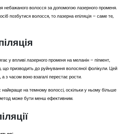
ня небажаного волосся за допомогою лазерного променя.
сіб позбутися волосся, то лазерна епіляція – саме те,
піляція
гає у впливі лазерного променя на меланін – пігмент,
ін, що призводить до руйнування волосяної фолікули. Цей
а з часом воно взагалі перестає рости.
 найкраще на темному волоссі, оскільки у ньому більше
й метод може бути менш ефективним.
іляції
иться: