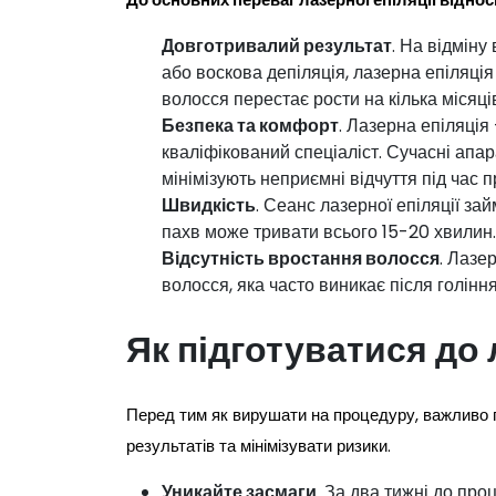
Довготривалий результат
. На відміну
або воскова депіляція, лазерна епіляція
волосся перестає рости на кілька місяців
Безпека та комфорт
. Лазерна епіляція
кваліфікований спеціаліст. Сучасні апа
мінімізують неприємні відчуття під час 
Швидкість
. Сеанс лазерної епіляції за
пахв може тривати всього 15-20 хвилин.
Відсутність вростання волосся
. Лазе
волосся, яка часто виникає після голін
Як підготуватися до 
Перед тим як вирушати на процедуру, важливо 
результатів та мінімізувати ризики.
Уникайте засмаги
. За два тижні до пр