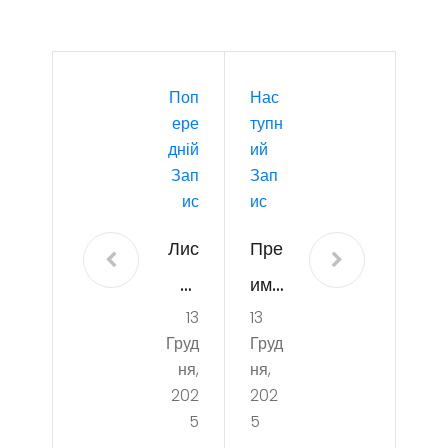
Поп
Нас
Ере
Тупн
Дній
Ий
Зап
Зап
Ис
Ис
Лис
Пре
т-
иму
13
13
под
щес
Груд
Груд
яка
тва
ня,
ня,
за
Mar
202
202
5
5
вол
sha