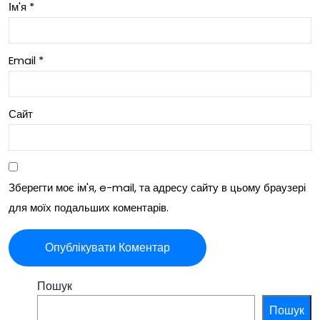
лен
ени
Ім'я
*
ня
я
Email
*
Сайт
Зберегти моє ім'я, e-mail, та адресу сайту в цьому браузері
для моїх подальших коментарів.
Пошук
Пошук