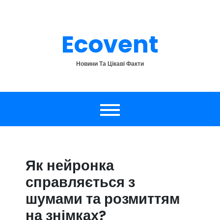
Перейти
до
вмісту
Ecovent
Новини Та Цікаві Факти
Як нейронка
справляється з
шумами та розмиттям
на знімках?