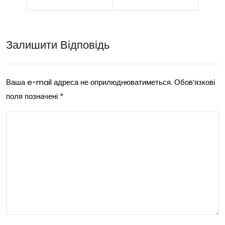
онт
l
ерс
Blu
Залишити Відповідь
ьку
e
доп
для
омо
лю
Ваша e-mail адреса не оприлюднюватиметься.
Обов’язкові
поля позначені
*
гу:
бит
осо
еле
бли
й
вос
мяг
ті
ког
оф
о
орм
кур